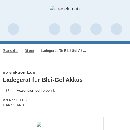
Startseite
Strom
Ladegerät für Blei-Gel Akkus
cp-elektronik.de
Ladegerät für Blei-Gel Akkus
|
Rezension schreiben
(1)
Art.Nr.:
CH-PB
HAN:
CH-PB